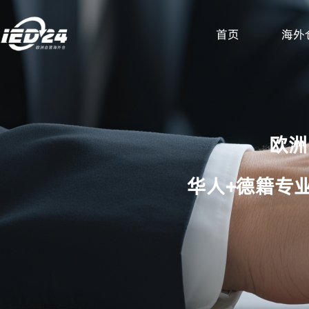
首页
海外
欧洲
华人+德籍专